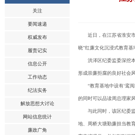
关注
要闻速递
近日，在江苏省淮安
权威发布
晓”红廉文化沉浸式教育基
履责记实
洪泽区纪委监委深挖本
信息公开
形成崇廉拒腐的良好社会
工作动态
“教育基地中设有‘鸾
纪法实务
的同时可以品读周总理家
解放思想大讨论
与此同时，该区纪委
网站信息统计
地、周桥大塘勤廉担当教
廉政广角