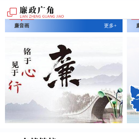
廉音画
更多+