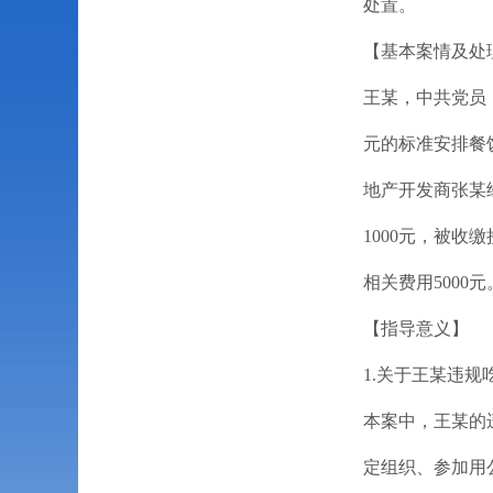
处置。
【基本案情及处
王某，中共党员，
元的标准安排餐
地产开发商张某
1000元，被
相关费用5000元
【指导意义】
1.关于王某违
本案中，王某的
定组织、参加用