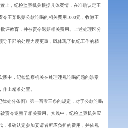
处置上，纪检监察机关根据具体案情，在准确认定王
令王某退赔公款吃喝的相关费用1000元，收缴王
到了批评教育，并被责令退赔相关费用。上述处理区分
领导干部的处理力度更重，既体现了执纪工作的精
实践中，纪检监察机关在处理违规吃喝问题的涉案
，作出精准处置。
纪律处分条例》第一百零三条的规定，对于公款吃喝
都被责令退赔了相关费用。实践中，纪检监察机关应
代，准确认定参加宴请者所应负担的费用，并依规