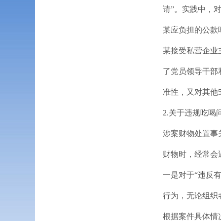
请”。实践中，
某应负担的公款
某接受私营企业
了党员领导干部
准性，又对其他
2.关于违规吃
涉案财物处置事
财物时，经常会
一是对于“违反
行为，无论组织
根据案件具体情