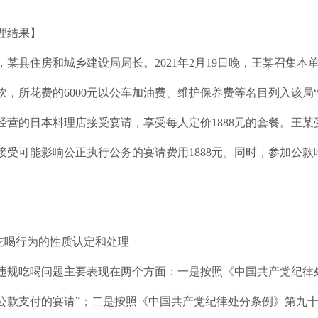
理结果】
某县住房和城乡建设局局长。2021年2月19日晚，王某召集本单
饮，所花费的6000元以公车加油费、维护保养费等名目列入该局“
经营的日本料理店接受宴请，享受每人定价1888元的套餐。王
收缴接受可能影响公正执行公务的宴请费用1888元。同时，参加公
。
规吃喝行为的性质认定和处理
违规吃喝问题主要表现在两个方面：一是按照《中国共产党纪律
公款支付的宴请”；二是按照《中国共产党纪律处分条例》第九十