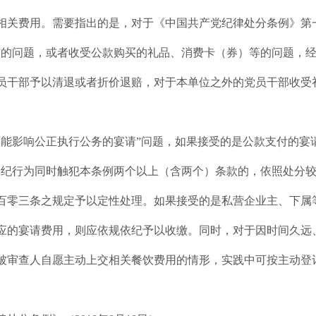
相关费用。需要指出的是，对于《中国共产党纪律处分条例》第
”的问题，或者收受公款购买的礼品、消费卡（券）等的问题，
员干部予以清退或者折价退赔，对于本单位之外的党员干部收受
可能影响公正执行公务的宴请”问题，如果接受的是公款支付的宴
违纪行为同时触犯本条例两个以上（含两个）条款的，依照处分较
百零三条之规定予以定性处理。如果接受的是私营企业主、下属
应的宴请费用，则应依规依纪予以收缴。同时，对于因时间久远
被审查人自愿主动上交相关餐饮费用的情形，实践中可按主动登