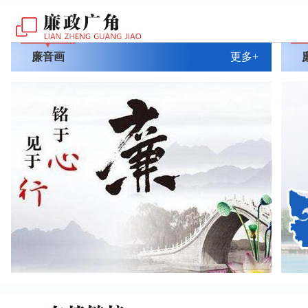
廉音画
更多+