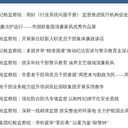
纪检监察组：用好《行业系统问题手册》 监督推进医疗机构促改促.
 廉洁护远行——市国联集团清廉家风优秀作品展
检监察组：开展新任职新入职党员干部集体廉政谈话
纪检监察组：多措并举“精准滴灌”推动纪法宣讲与警示教育走深走.
检监察组：抓实年轻干部警示教育 涵养文艺领域清廉新风
检监察组：市委老干部局党员干部参观“周恩来与勤政为民——周恩
检干部业务能力提升培训班赴国联集团开展实境教学
检监察组：强化防台防汛专项监督 以刚性纪律守住安全底线
检监察组：深耕一线精准监督 抓实整改闭环落地 全力护航国企高.
集团纪检监察组：旁听庭审“零距离” 以案为鉴“敲警钟”