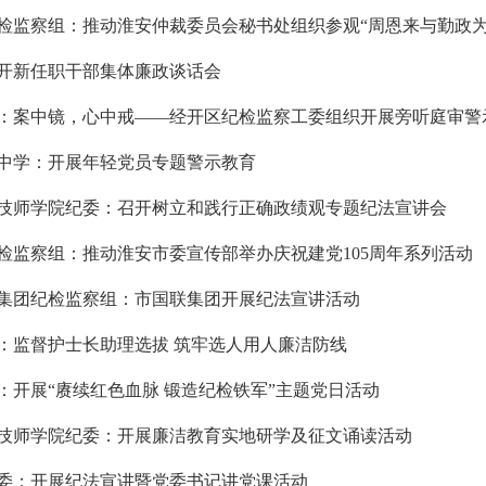
检监察组：推动淮安仲裁委员会秘书处组织参观“周恩来与勤政为民
开新任职干部集体廉政谈话会
：案中镜，心中戒——经开区纪检监察工委组织开展旁听庭审警示教
中学：开展年轻党员专题警示教育
技师学院纪委：召开树立和践行正确政绩观专题纪法宣讲会
检监察组：推动淮安市委宣传部举办庆祝建党105周年系列活动
集团纪检监察组：市国联集团开展纪法宣讲活动
：监督护士长助理选拔 筑牢选人用人廉洁防线
：开展“赓续红色血脉 锻造纪检铁军”主题党日活动
技师学院纪委：开展廉洁教育实地研学及征文诵读活动
委：开展纪法宣讲暨党委书记讲党课活动