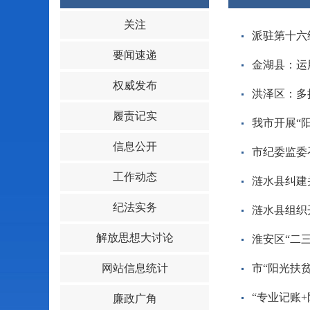
关注
派驻第十六
要闻速递
金湖县：运用
权威发布
洪泽区：多
履责记实
我市开展“
信息公开
市纪委监委
工作动态
涟水县纠建
纪法实务
涟水县组织
解放思想大讨论
淮安区“二
网站信息统计
市“阳光扶
“专业记账
廉政广角